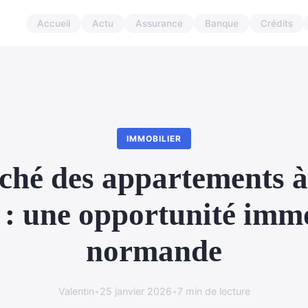
Accueil
Actu
Assurance
Banque
Crédits
IMMOBILIER
ché des appartements à
 : une opportunité immo
normande
Valentin
•
25 janvier 2026
•
7 min de lecture