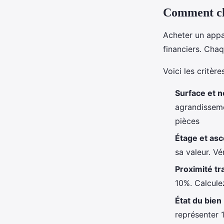
Comment cho
Acheter un appa
financiers. Chaq
Voici les critèr
Surface et 
agrandisseme
pièces
Étage et as
sa valeur. Vér
Proximité tr
10%. Calcule
État du bien
représenter