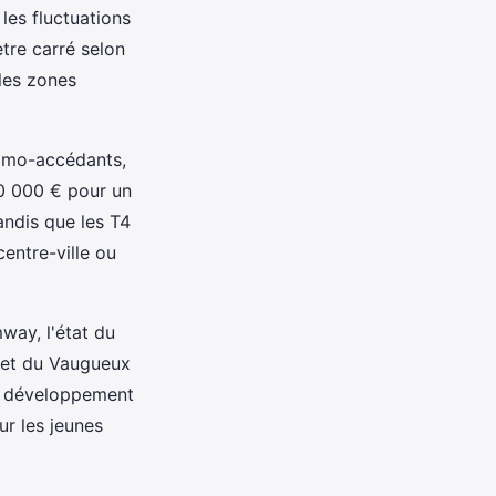
les fluctuations
tre carré selon
 les zones
rimo-accédants,
0 000 € pour un
andis que les T4
entre-ville ou
mway, l'état du
e et du Vaugueux
en développement
ur les jeunes