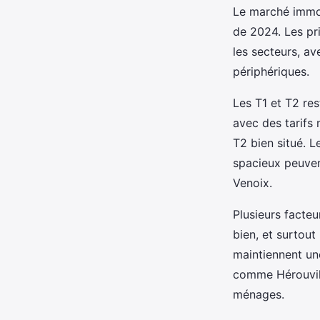
Le marché immob
de 2024. Les pr
les secteurs, av
périphériques.
Les T1 et T2 res
avec des tarifs
T2 bien situé. 
spacieux peuven
Venoix.
Plusieurs facteu
bien, et surtou
maintiennent u
comme Hérouvill
ménages.