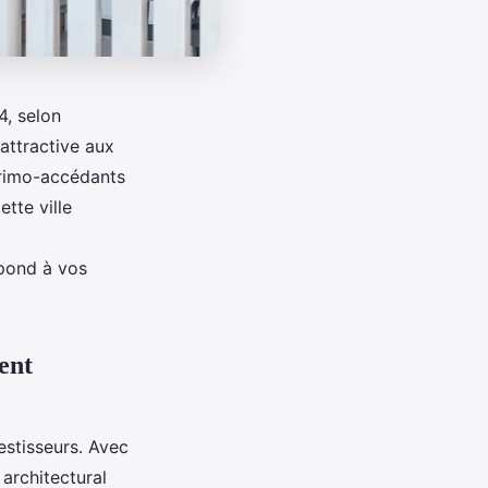
, selon
attractive aux
primo-accédants
tte ville
spond à vos
ent
estisseurs. Avec
architectural