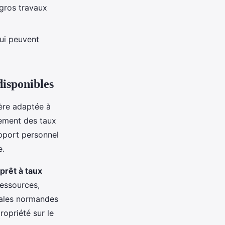
 gros travaux
qui peuvent
isponibles
ière adaptée à
lement des taux
apport personnel
e.
prêt à taux
ressources,
ocales normandes
ropriété sur le