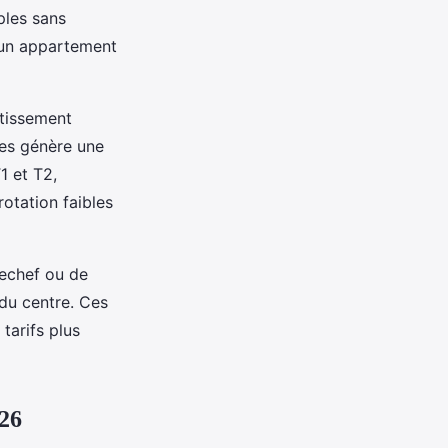
ples sans
r un appartement
stissement
les génère une
1 et T2,
otation faibles
rechef ou de
 du centre. Ces
tarifs plus
026