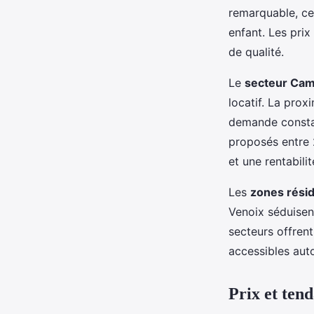
remarquable, ce 
enfant. Les pri
de qualité.
Le
secteur Cam
locatif. La pro
demande constan
proposés entre 2
et une rentabilit
Les
zones rési
Venoix séduisent
secteurs offren
accessibles aut
Prix et ten