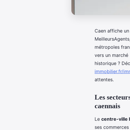
Caen affiche u
MeilleursAgents
métropoles fran
vers un marché 
historique ? Dé
immobilier.fr/i
attentes.
Les secteur
caennais
Le
centre-ville 
ses commerces d