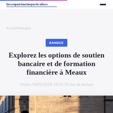
Accueil
›
Banque
BANQUE
Explorez les options de soutien
bancaire et de formation
financière à Meaux
Victor
•
14/05/2026 14:13
•
10 min de lecture